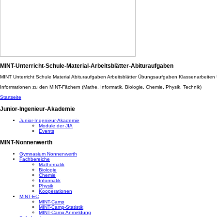
MINT-Unterricht-Schule-Material-Arbeitsblätter-Abituraufgaben
MINT Unterricht Schule Material Abituraufgaben Arbeitsblätter Übungsaufgaben Klassenarbeite
Informationen zu den MINT-Fächern (Mathe, Informatik, Biologie, Chemie, Physik, Technik)
Startseite
Junior-Ingenieur-Akademie
Junior-Ingenieur-Akademie
Module der JIA
Events
MINT-Nonnenwerth
Gymnasium Nonnenwerth
Fachbereiche
Mathematik
Biologie
Chemie
Informatik
Physik
Kooperationen
MINT-EC
MINT-Camp
MINT-Camp-Statistik
MINT-Camp Anmeldung