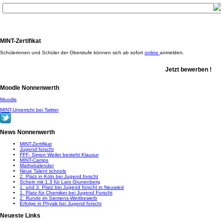
MINT-Zertifikat
Schülerinnen und Schüler der Oberstufe können sich ab sofort
online
anmelden.
Jetzt bewerben !
Moodle Nonnenwerth
Moodle
MINT-Unterricht bei Twitter
News Nonnenwerth
MINT-Zertifikat
Jugend forscht
FFF- Simon Weiler besteht Klausur
MINT-Camps
Mathekalender
Neue Talent schools
2. Platz in Köln bei Jugend forscht
Schein mit 1.3 für Lars Grunenberg
1. und 3. Platz bei Jugend forscht in Neuwied
1. Platz für Chemiker bei Jugend Forscht
2. Runde im Siemens-Wettbewerb
Erfolge in Physik bei Jugend forscht
Neueste Links