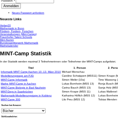
Passwort:
*
Neues Passwort anfordern
Neueste Links
Verlag20
Mathematik in Bonn
Fördern, Fordern, Forschen
Veranstaltungen (Mint-Camps)
Fraunhofer Talent Schools
Mint Alumni
Bundeswettbewerb Mathematik
Mathekalender
MINT-Camp Statistik
In der Statistik werden maximal 3 Teilnehmerinnen oder Teilnehmer der MINT-Camps aufgelistet.
Titel
1. Person
2. Pers
Informatik MINT Camp Aachen 10.-13. März 2010
Michael Monschau
Modellierungstage am PJG
Caroline Schwippert (MSS11)
Simon Knape (
MINT-Camp Informatik
Simon Weiler (10a)
Timo Wassong (
Mathe MINT-Camp in Aachen
Lukas Bornheim (MSS 13)
Ronja Busch (M
MINT-Camp Biologie in Bad Nauheim
Carina Bauch (MSS 13)
Sanja Holz (MS
MINT-Days in Saarbrücken
Simon Knape (MSS 11)
Lukas Walbroel
Mathematik-Modellierungstage in Koblenz
Katharina Höflich (MSS 12)
Lukas Bornheim
MINT-Camp 300
Lilo Preu (MSS 12)
Tobias Menden 
Suchen bei Amazon:
Schlüsselwörter: