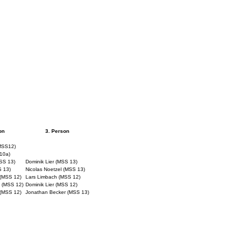
on
3. Person
MSS12)
10a)
SS 13)
Dominik Lier (MSS 13)
S 13)
Nicolas Noetzel (MSS 13)
 (MSS 12)
Lars Limbach (MSS 12)
 (MSS 12)
Dominik Lier (MSS 12)
(MSS 12)
Jonathan Becker (MSS 13)