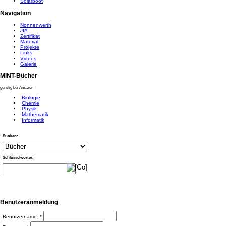
Solarboot
Navigation
Nonnenwerth
JIA
Zertifikat
Material
Projekte
Links
Videos
Galerie
MINT-Bücher
günstig bei Amazon
Biologie
Chemie
Physik
Mathematik
Informatik
Suchen:
Schlüsselwörter:
Benutzeranmeldung
Benutzername:
*