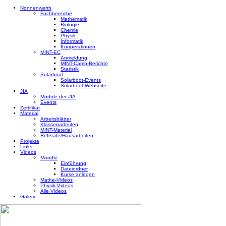
Nonnenwerth
Fachbereiche
Mathematik
Biologie
Chemie
Physik
Informatik
Kooperationen
MINT-EC
Anmeldung
MINT-Camp-Berichte
Statistik
Solarboot
Solarboot-Events
Solarboot-Webseite
JIA
Module der JIA
Events
Zertifikat
Material
Arbeitsblätter
Klassenarbeiten
MINT-Material
Referate/Hausarbeiten
Projekte
Links
Videos
Moodle
Einführung
Dateiordner
Kurse anlegen
Mathe-Videos
Physik-Videos
Alle Videos
Galerie