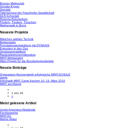
Bonner Matheclub
Schüler-Krypto
Simulab
Talentschool der Fraunhofer Gesellschaft
DLR-Schoolab
Roberta-Roboterkurs
Fördern, Fordern, Forschen
Mathematik in Bonn
Neueste Projekte
Mädchen wählen Technik
Bettermarks
Populationsentwicklung mit DYNASIS
Exkursion in den Zoo
Gewässerpraktikum
Rasterelektronenmikroskop
MINT-Webkatalog
Wlan-Projekt für die Bundesjugendspiele
Neuste Beiträge
Gymnasium Nonnenwerth erfolgreiche MINT-SCHULE
ddgfs
Informatik MINT Camp Aachen 10.-13. März 2010
MINT am Abend
1 von 16
››
Meist gelesene Artikel
Junior-Ingenieur-Akademie
Fachbereiche
MINT-EC
Mathe-Abitur